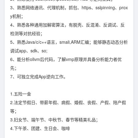
3、熟悉网络通讯、代理机制，抓包、https、sslpinning、prox
y机制；
4、熟悉各种通用加解密算法，有脱壳、反混淆、反调试、反
检测等对抗经验；
5、熟悉Java/c/c++语言，smali,ARM汇编；能够静态动态分析
调试app、sdk、so;
6、能分析ollvm后代码，了解vmp原理并具备分析能力者优
先；
7、可独立完成App逆向工作。
1.五险一金
2.法定节假日、带薪年假、病假、婚假、丧假、产假、陪产假
等；
3.妇女节、端午节、中秋节、春节等精美礼品；
4.下午茶、团建、生日会、咖啡