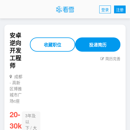
登录
注册
安卓
逆向
收藏职位
投递简历
开发
工程
简历完善
师
成都
- 高新
区博雅
城市广
场c座
20-
3年及
以
30k
下
/
大