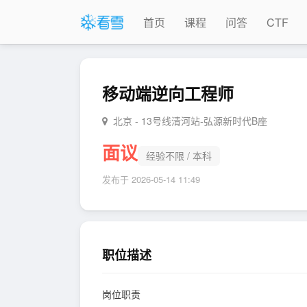
首页
课程
问答
CTF
移动端逆向工程师
北京 - 13号线清河站-弘源新时代B座
面议
经验不限
/
本科
发布于
2026-05-14 11:49
职位描述
岗位职责